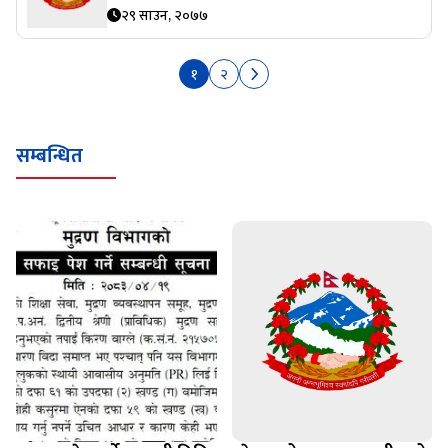
२९ साउन, २०७७
१
२
सम्बन्धित