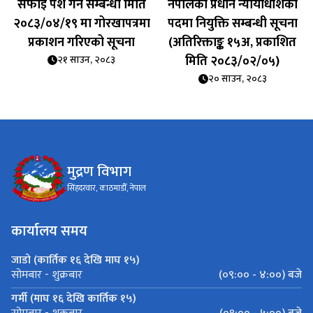
सफाइ पेश गर्ने सम्बन्धी मिति
नेपालको प्रधान न्यायाधीशको
२०८३/०४/१९ मा गोरखापत्रमा
पदमा नियुक्ति सम्बन्धी सूचना
प्रकाशन गरिएको सूचना
(अतिरिक्ताङ्क १५अ, प्रकाशित
मिति २०८३/०२/०५)
२१ साउन, २०८३
२० साउन, २०८३
मुद्रण विभाग
सिंहदरवार, काठमाडौँ, नेपाल
कार्यालय समय
जाडो (कार्तिक १६ देखि माघ १५)
(०९:०० - ४:००) बजे
सोमबार - शुक्रबार
गर्मी (माघ १६ देखि कार्तिक १५)