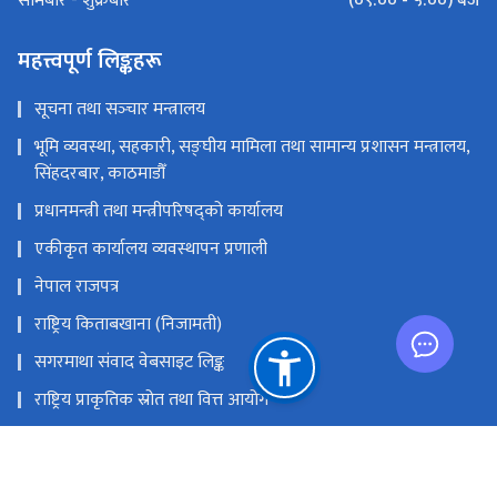
(०९:०० - ५:००) बजे
सोमबार - शुक्रबार
महत्त्वपूर्ण लिङ्कहरू
सूचना तथा सञ्‍चार मन्त्रालय
भूमि व्यवस्था, सहकारी, सङ्‍घीय मामिला तथा सामान्य प्रशासन मन्त्रालय,
सिंहदरबार, काठमाडौँ
प्रधानमन्त्री तथा मन्त्रीपरिषद्को कार्यालय
एकीकृत कार्यालय व्यवस्थापन प्रणाली
नेपाल राजपत्र
राष्ट्रिय किताबखाना (निजामती)
सगरमाथा संवाद वेबसाइट लिङ्क
राष्ट्रिय प्राकृतिक स्रोत तथा वित्त आयोग
सिंहदरवार, काठमाडौँ, नेपाल
info@dop.gov.np