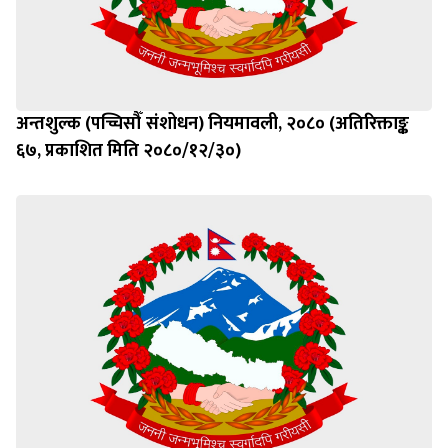
अन्तशुल्क (पच्चिसौँ संशोधन) नियमावली, २०८० (अतिरिक्ताङ्क
६७, प्रकाशित मिति २०८०/१२/३०)