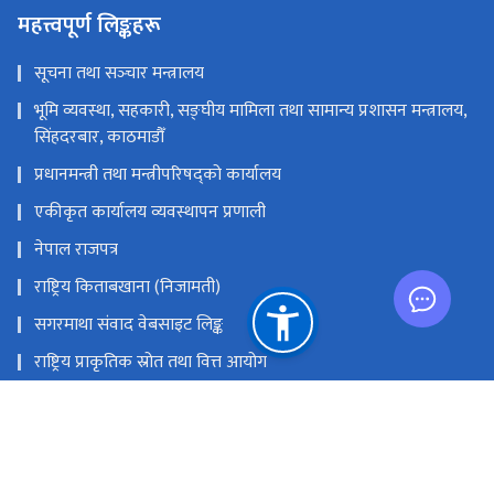
महत्त्वपूर्ण लिङ्कहरू
सूचना तथा सञ्‍चार मन्त्रालय
भूमि व्यवस्था, सहकारी, सङ्‍घीय मामिला तथा सामान्य प्रशासन मन्त्रालय,
सिंहदरबार, काठमाडौँ
प्रधानमन्त्री तथा मन्त्रीपरिषद्को कार्यालय
एकीकृत कार्यालय व्यवस्थापन प्रणाली
नेपाल राजपत्र
राष्ट्रिय किताबखाना (निजामती)
सगरमाथा संवाद वेबसाइट लिङ्क
राष्ट्रिय प्राकृतिक स्रोत तथा वित्त आयोग
सिंहदरवार, काठमाडौँ, नेपाल
info@dop.gov.np
‌९७७-१-४२११६२२, ४२११८२०, ४२११६९५, ४२११७४९, ४२००२११