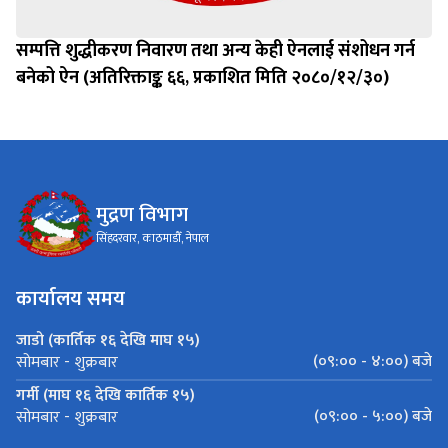
सम्पत्ति शुद्धीकरण निवारण तथा अन्य केही ऐनलाई संशोधन गर्न
बनेको ऐन (अतिरिक्ताङ्क ६६, प्रकाशित मिति २०८०/१२/३०)
मुद्रण विभाग
सिंहदरवार, काठमाडौँ, नेपाल
कार्यालय समय
जाडो (कार्तिक १६ देखि माघ १५)
(०९:०० - ४:००) बजे
सोमबार - शुक्रबार
गर्मी (माघ १६ देखि कार्तिक १५)
(०९:०० - ५:००) बजे
सोमबार - शुक्रबार