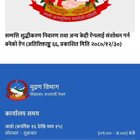
सम्पत्ति शुद्धीकरण निवारण तथा अन्य केही ऐनलाई संशोधन गर्न
बनेको ऐन (अतिरिक्ताङ्क ६६, प्रकाशित मिति २०८०/१२/३०)
मुद्रण विभाग
सिंहदरवार, काठमाडौँ, नेपाल
कार्यालय समय
जाडो (कार्तिक १६ देखि माघ १५)
(०९:०० - ४:००) बजे
सोमबार - शुक्रबार