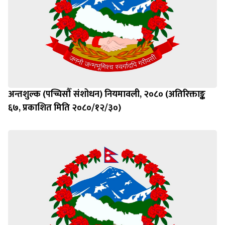
अन्तशुल्क (पच्चिसौँ संशोधन) नियमावली, २०८० (अतिरिक्ताङ्क
६७, प्रकाशित मिति २०८०/१२/३०)